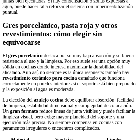
juntas bien ejecutadas. Si hay condensación o zonas expuestas a
agua, puede hacer falta reforzar el sistema con impermeabilización
puntual.
Gres porcelánico, pasta roja y otros
revestimientos: cómo elegir sin
equivocarse
El
gres porcelánico
destaca por su muy baja absorción y su buena
resistencia al uso y la limpieza. Por eso suele ser una opción muy
sólida en cocinas donde interesa maximizar la durabilidad del
alicatado. Aun así, no siempre es la única respuesta: también hay
revestimiento cerámico para cocina
esmaltado que funciona
correctamente en paredes interiores si el soporte está bien preparado
y la exposición al agua es moderada.
La elección del
azulejo cocina
debe equilibrar absorción, facilidad
de limpieza, estabilidad dimensional y complejidad de colocación.
Un
gran formato
reduce líneas de junta visibles y puede facilitar la
limpieza visual, pero exige mayor planeidad del soporte y una
ejecución más precisa. No siempre compensa en cocinas con
paramentos irregulares o encuentros complicados.
Material
Ventajas
Límites