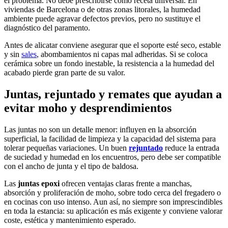
el problema. No debe prescribirse como receta universal. En
viviendas de Barcelona o de otras zonas litorales, la humedad
ambiente puede agravar defectos previos, pero no sustituye el
diagnóstico del paramento.
Antes de alicatar conviene asegurar que el soporte esté seco, estable
y sin
sales
, abombamientos ni capas mal adheridas. Si se coloca
cerámica sobre un fondo inestable, la resistencia a la humedad del
acabado pierde gran parte de su valor.
Juntas, rejuntado y remates que ayudan a
evitar moho y desprendimientos
Las juntas no son un detalle menor: influyen en la absorción
superficial, la facilidad de limpieza y la capacidad del sistema para
tolerar pequeñas variaciones. Un buen
rejuntado
reduce la entrada
de suciedad y humedad en los encuentros, pero debe ser compatible
con el ancho de junta y el tipo de baldosa.
Las
juntas epoxi
ofrecen ventajas claras frente a manchas,
absorción y proliferación de moho, sobre todo cerca del fregadero o
en cocinas con uso intenso. Aun así, no siempre son imprescindibles
en toda la estancia: su aplicación es más exigente y conviene valorar
coste, estética y mantenimiento esperado.