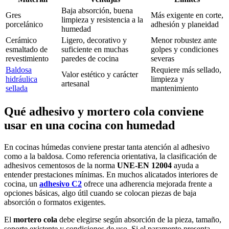
Baja absorción, buena
Gres
Más exigente en corte,
limpieza y resistencia a la
porcelánico
adhesión y planeidad
humedad
Cerámico
Ligero, decorativo y
Menor robustez ante
esmaltado de
suficiente en muchas
golpes y condiciones
revestimiento
paredes de cocina
severas
Baldosa
Requiere más sellado,
Valor estético y carácter
hidráulica
limpieza y
artesanal
sellada
mantenimiento
Qué adhesivo y mortero cola conviene
usar en una cocina con humedad
En cocinas húmedas conviene prestar tanta atención al adhesivo
como a la baldosa. Como referencia orientativa, la clasificación de
adhesivos cementosos de la norma
UNE-EN 12004
ayuda a
entender prestaciones mínimas. En muchos alicatados interiores de
cocina, un
adhesivo C2
ofrece una adherencia mejorada frente a
opciones básicas, algo útil cuando se colocan piezas de baja
absorción o formatos exigentes.
El
mortero cola
debe elegirse según absorción de la pieza, tamaño,
soporte existente y condiciones de uso. Si el paramento presenta