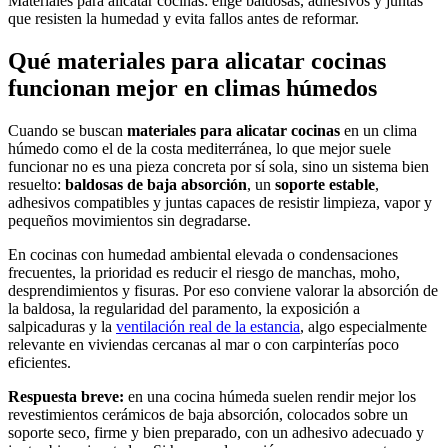
Materiales para alicatar cocinas: elige baldosas, adhesivos y juntas
que resisten la humedad y evita fallos antes de reformar.
Qué materiales para alicatar cocinas
funcionan mejor en climas húmedos
Cuando se buscan
materiales para alicatar cocinas
en un clima
húmedo como el de la costa mediterránea, lo que mejor suele
funcionar no es una pieza concreta por sí sola, sino un sistema bien
resuelto:
baldosas de baja absorción
, un
soporte estable
,
adhesivos compatibles y juntas capaces de resistir limpieza, vapor y
pequeños movimientos sin degradarse.
En cocinas con humedad ambiental elevada o condensaciones
frecuentes, la prioridad es reducir el riesgo de manchas, moho,
desprendimientos y fisuras. Por eso conviene valorar la absorción de
la baldosa, la regularidad del paramento, la exposición a
salpicaduras y la
ventilación real de la estancia
, algo especialmente
relevante en viviendas cercanas al mar o con carpinterías poco
eficientes.
Respuesta breve:
en una cocina húmeda suelen rendir mejor los
revestimientos cerámicos de baja absorción, colocados sobre un
soporte seco, firme y bien preparado, con un adhesivo adecuado y