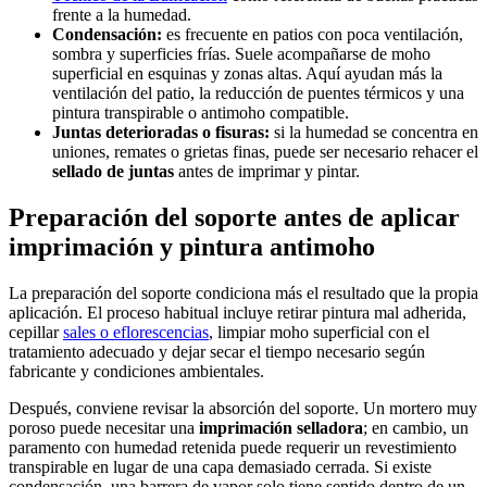
frente a la humedad.
Condensación:
es frecuente en patios con poca ventilación,
sombra y superficies frías. Suele acompañarse de moho
superficial en esquinas y zonas altas. Aquí ayudan más la
ventilación del patio, la reducción de puentes térmicos y una
pintura transpirable o antimoho compatible.
Juntas deterioradas o fisuras:
si la humedad se concentra en
uniones, remates o grietas finas, puede ser necesario rehacer el
sellado de juntas
antes de imprimar y pintar.
Preparación del soporte antes de aplicar
imprimación y pintura antimoho
La preparación del soporte condiciona más el resultado que la propia
aplicación. El proceso habitual incluye retirar pintura mal adherida,
cepillar
sales o eflorescencias
, limpiar moho superficial con el
tratamiento adecuado y dejar secar el tiempo necesario según
fabricante y condiciones ambientales.
Después, conviene revisar la absorción del soporte. Un mortero muy
poroso puede necesitar una
imprimación selladora
; en cambio, un
paramento con humedad retenida puede requerir un revestimiento
transpirable en lugar de una capa demasiado cerrada. Si existe
condensación, una barrera de vapor solo tiene sentido dentro de un