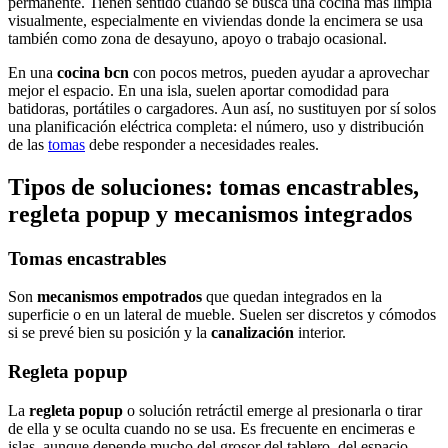
permanente. Tienen sentido cuando se busca una cocina más limpia
visualmente, especialmente en viviendas donde la encimera se usa
también como zona de desayuno, apoyo o trabajo ocasional.
En una
cocina bcn
con pocos metros, pueden ayudar a aprovechar
mejor el espacio. En una isla, suelen aportar comodidad para
batidoras, portátiles o cargadores. Aun así, no sustituyen por sí solos
una planificación eléctrica completa: el número, uso y distribución
de las
tomas
debe responder a necesidades reales.
Tipos de soluciones: tomas encastrables,
regleta popup y mecanismos integrados
Tomas encastrables
Son
mecanismos empotrados
que quedan integrados en la
superficie o en un lateral de mueble. Suelen ser discretos y cómodos
si se prevé bien su posición y la
canalización
interior.
Regleta popup
La
regleta popup
o solución retráctil emerge al presionarla o tirar
de ella y se oculta cuando no se usa. Es frecuente en encimeras e
islas, aunque depende mucho del grosor del tablero, del espacio