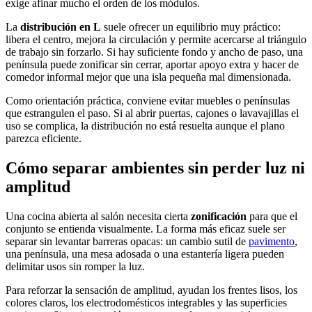
exige afinar mucho el orden de los módulos.
La
distribución en L
suele ofrecer un equilibrio muy práctico:
libera el centro, mejora la circulación y permite acercarse al triángulo
de trabajo sin forzarlo. Si hay suficiente fondo y ancho de paso, una
península puede zonificar sin cerrar, aportar apoyo extra y hacer de
comedor informal mejor que una isla pequeña mal dimensionada.
Como orientación práctica, conviene evitar muebles o penínsulas
que estrangulen el paso. Si al abrir puertas, cajones o lavavajillas el
uso se complica, la distribución no está resuelta aunque el plano
parezca eficiente.
Cómo separar ambientes sin perder luz ni
amplitud
Una cocina abierta al salón necesita cierta
zonificación
para que el
conjunto se entienda visualmente. La forma más eficaz suele ser
separar sin levantar barreras opacas: un cambio sutil de
pavimento
,
una península, una mesa adosada o una estantería ligera pueden
delimitar usos sin romper la luz.
Para reforzar la sensación de amplitud, ayudan los frentes lisos, los
colores claros, los electrodomésticos integrables y las superficies