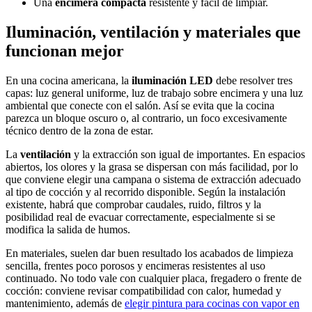
Una
encimera compacta
resistente y fácil de limpiar.
Iluminación, ventilación y materiales que
funcionan mejor
En una cocina americana, la
iluminación LED
debe resolver tres
capas: luz general uniforme, luz de trabajo sobre encimera y una luz
ambiental que conecte con el salón. Así se evita que la cocina
parezca un bloque oscuro o, al contrario, un foco excesivamente
técnico dentro de la zona de estar.
La
ventilación
y la extracción son igual de importantes. En espacios
abiertos, los olores y la grasa se dispersan con más facilidad, por lo
que conviene elegir una campana o sistema de extracción adecuado
al tipo de cocción y al recorrido disponible. Según la instalación
existente, habrá que comprobar caudales, ruido, filtros y la
posibilidad real de evacuar correctamente, especialmente si se
modifica la salida de humos.
En materiales, suelen dar buen resultado los acabados de limpieza
sencilla, frentes poco porosos y encimeras resistentes al uso
continuado. No todo vale con cualquier placa, fregadero o frente de
cocción: conviene revisar compatibilidad con calor, humedad y
mantenimiento, además de
elegir pintura para cocinas con vapor en