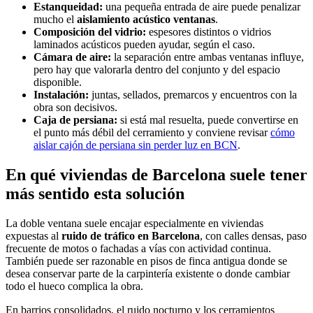
Estanqueidad:
una pequeña entrada de aire puede penalizar
mucho el
aislamiento acústico ventanas
.
Composición del vidrio:
espesores distintos o vidrios
laminados acústicos pueden ayudar, según el caso.
Cámara de aire:
la separación entre ambas ventanas influye,
pero hay que valorarla dentro del conjunto y del espacio
disponible.
Instalación:
juntas, sellados, premarcos y encuentros con la
obra son decisivos.
Caja de persiana:
si está mal resuelta, puede convertirse en
el punto más débil del cerramiento y conviene revisar
cómo
aislar cajón de persiana sin perder luz en BCN
.
En qué viviendas de Barcelona suele tener
más sentido esta solución
La doble ventana suele encajar especialmente en viviendas
expuestas al
ruido de tráfico en Barcelona
, con calles densas, paso
frecuente de motos o fachadas a vías con actividad continua.
También puede ser razonable en pisos de finca antigua donde se
desea conservar parte de la carpintería existente o donde cambiar
todo el hueco complica la obra.
En barrios consolidados, el ruido nocturno y los cerramientos