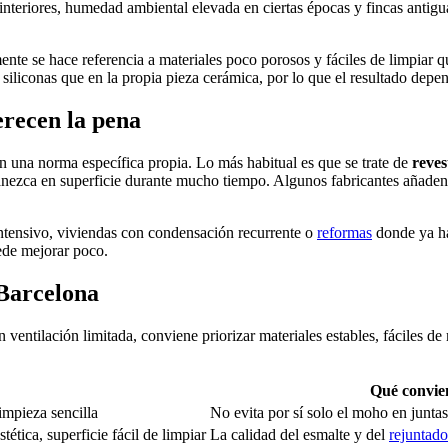
nteriores, humedad ambiental elevada en ciertas épocas y fincas antigu
nte se hace referencia a materiales poco porosos y fáciles de limpiar 
y siliconas que en la propia pieza cerámica, por lo que el resultado dep
erecen la pena
 una norma específica propia. Lo más habitual es que se trate de
reves
manezca en superficie durante mucho tiempo. Algunos fabricantes añaden
ntensivo, viviendas con condensación recurrente o
reformas
donde ya ha
uede mejorar poco.
Barcelona
 ventilación limitada, conviene priorizar materiales estables, fáciles d
Qué convie
limpieza sencilla
No evita por sí solo el moho en junta
ética, superficie fácil de limpiar
La calidad del esmalte y del
rejuntado