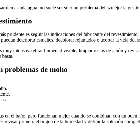
r demasiada agua, no suele ser solo un problema del azulejo: la gestió
estimiento
ás prudente es seguir las indicaciones del fabricante del revestimiento, 
puedan deteriorar esmaltes, decolorar rejuntados o acortar la vida del s
 muy intensas: retirar humedad visible, limpiar restos de jabón y revisar
 basta.
on problemas de moho
oho.
gente.
ias.
s en el baño, pero funcionan mejor cuando se combinan con un buen ma
 es revisar primero el origen de la humedad y definir la solución comple