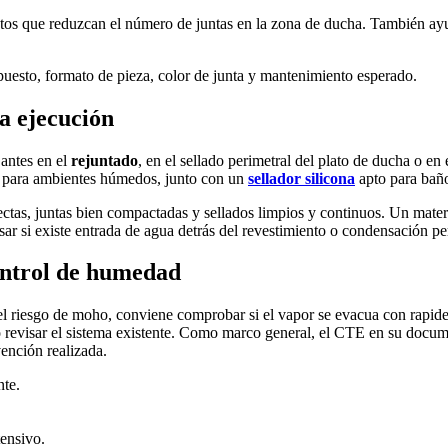
tos que reduzcan el número de juntas en la zona de ducha. También ayud
upuesto, formato de pieza, color de junta y mantenimiento esperado.
la ejecución
 antes en el
rejuntado
, en el sellado perimetral del plato de ducha o e
 para ambientes húmedos, junto con un
sellador silicona
apto para baño
ectas, juntas bien compactadas y sellados limpios y continuos. Un mate
ar si existe entrada de agua detrás del revestimiento o condensación per
ontrol de humedad
 riesgo de moho, conviene comprobar si el vapor se evacua con rapidez 
 revisar el sistema existente. Como marco general, el CTE en su docume
vención realizada.
nte.
tensivo.