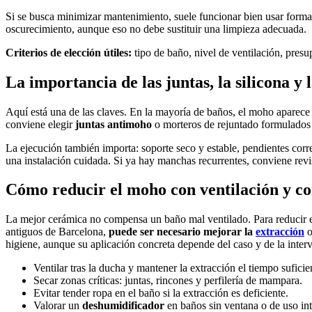
Si se busca minimizar mantenimiento, suele funcionar bien usar forma
oscurecimiento, aunque eso no debe sustituir una limpieza adecuada.
Criterios de elección útiles:
tipo de baño, nivel de ventilación, pres
La importancia de las juntas, la silicona y 
Aquí está una de las claves. En la mayoría de baños, el moho aparece
conviene elegir
juntas antimoho
o morteros de rejuntado formulados
La ejecución también importa: soporte seco y estable, pendientes corr
una instalación cuidada. Si ya hay manchas recurrentes, conviene revis
Cómo reducir el moho con ventilación y c
La mejor cerámica no compensa un baño mal ventilado. Para reducir el
antiguos de Barcelona,
puede ser necesario mejorar la
extracción
o
higiene, aunque su aplicación concreta depende del caso y de la inter
Ventilar tras la ducha y mantener la extracción el tiempo suficie
Secar zonas críticas: juntas, rincones y perfilería de mampara.
Evitar tender ropa en el baño si la extracción es deficiente.
Valorar un
deshumidificador
en baños sin ventana o de uso in