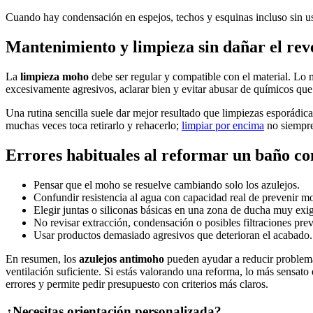
Cuando hay condensación en espejos, techos y esquinas incluso sin usa
Mantenimiento y limpieza sin dañar el rev
La
limpieza moho
debe ser regular y compatible con el material. Lo m
excesivamente agresivos, aclarar bien y evitar abusar de químicos que 
Una rutina sencilla suele dar mejor resultado que limpiezas esporádicas
muchas veces toca retirarlo y rehacerlo;
limpiar por encima
no siempre
Errores habituales al reformar un baño c
Pensar que el moho se resuelve cambiando solo los azulejos.
Confundir resistencia al agua con capacidad real de prevenir m
Elegir juntas o siliconas básicas en una zona de ducha muy exi
No revisar extracción, condensación o posibles filtraciones prev
Usar productos demasiado agresivos que deterioran el acabado.
En resumen, los
azulejos antimoho
pueden ayudar a reducir problema
ventilación suficiente. Si estás valorando una reforma, lo más sensato
errores y permite pedir presupuesto con criterios más claros.
¿Necesitas orientación personalizada?