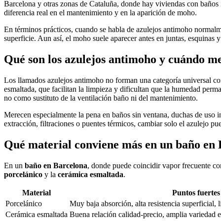
Barcelona y otras zonas de Cataluña, donde hay viviendas con baños i
diferencia real en el mantenimiento y en la aparición de moho.
En términos prácticos, cuando se habla de azulejos antimoho normalme
superficie. Aun así, el moho suele aparecer antes en juntas, esquinas 
Qué son los azulejos antimoho y cuándo m
Los llamados azulejos antimoho no forman una categoría universal con
esmaltada, que facilitan la limpieza y dificultan que la humedad per
no como sustituto de la ventilación baño ni del mantenimiento.
Merecen especialmente la pena en baños sin ventana, duchas de uso i
extracción, filtraciones o puentes térmicos, cambiar solo el azulejo p
Qué material conviene más en un baño en 
En un
baño en Barcelona
, donde puede coincidir vapor frecuente con
porcelánico
y la
cerámica esmaltada
.
Material
Puntos fuertes
Porcelánico
Muy baja absorción, alta resistencia superficial, 
Cerámica esmaltada
Buena relación calidad-precio, amplia variedad est