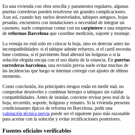
En una vivienda con obra sencilla y paramentos regulares, algunas
puertas correderas pueden resolverse sin grandes complicaciones.
Aun así, cuando hay suelos desnivelados, tabiques antiguos, hojas
pesadas, encuentros con instalaciones o necesidad de integrar un
casoneto, suele compensar contar con un
carpintero
o una empresa
de
reformas Barcelona
que coordine medición, soporte y montaje.
La ventaja no está solo en colocar la hoja, sino en detectar antes las
incompatibilidades: si el tabique admite refuerzo, si el carril necesita
base continua, si el pavimento final alterará las holguras o si la
solución elegida encaja con el uso diario de la estancia. En
puertas
correderas barcelona
, una revisión previa suele evitar muchas de
las incidencias que luego se intentan corregir con ajustes de último
momento.
Como conclusión, los principales riesgos están en medir mal, no
comprobar desniveles y combinar herrajes o tabiques sin validar
compatibilidades. Antes de instalar, conviene revisar peso real de la
hoja, recorrido, soporte, holguras y remates. Si la vivienda presenta
condicionantes típicos de reforma en Barcelona, pedir una
valoración técnica previa
puede ser el siguiente paso más razonable
para acertar con la solución y evitar rectificaciones posteriores.
Fuentes oficiales verificables