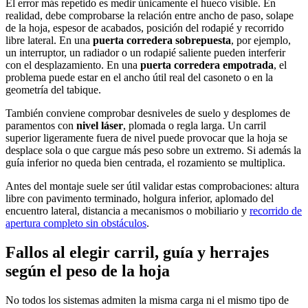
El error más repetido es medir únicamente el hueco visible. En
realidad, debe comprobarse la relación entre ancho de paso, solape
de la hoja, espesor de acabados, posición del rodapié y recorrido
libre lateral. En una
puerta corredera sobrepuesta
, por ejemplo,
un interruptor, un radiador o un rodapié saliente pueden interferir
con el desplazamiento. En una
puerta corredera empotrada
, el
problema puede estar en el ancho útil real del casoneto o en la
geometría del tabique.
También conviene comprobar desniveles de suelo y desplomes de
paramentos con
nivel láser
, plomada o regla larga. Un carril
superior ligeramente fuera de nivel puede provocar que la hoja se
desplace sola o que cargue más peso sobre un extremo. Si además la
guía inferior no queda bien centrada, el rozamiento se multiplica.
Antes del montaje suele ser útil validar estas comprobaciones: altura
libre con pavimento terminado, holgura inferior, aplomado del
encuentro lateral, distancia a mecanismos o mobiliario y
recorrido de
apertura completo sin obstáculos
.
Fallos al elegir carril, guía y herrajes
según el peso de la hoja
No todos los sistemas admiten la misma carga ni el mismo tipo de