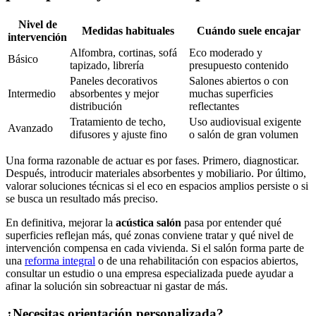
Nivel de
Medidas habituales
Cuándo suele encajar
intervención
Alfombra, cortinas, sofá
Eco moderado y
Básico
tapizado, librería
presupuesto contenido
Paneles decorativos
Salones abiertos o con
Intermedio
absorbentes y mejor
muchas superficies
distribución
reflectantes
Tratamiento de techo,
Uso audiovisual exigente
Avanzado
difusores y ajuste fino
o salón de gran volumen
Una forma razonable de actuar es por fases. Primero, diagnosticar.
Después, introducir materiales absorbentes y mobiliario. Por último,
valorar soluciones técnicas si el eco en espacios amplios persiste o si
se busca un resultado más preciso.
En definitiva, mejorar la
acústica salón
pasa por entender qué
superficies reflejan más, qué zonas conviene tratar y qué nivel de
intervención compensa en cada vivienda. Si el salón forma parte de
una
reforma integral
o de una rehabilitación con espacios abiertos,
consultar un estudio o una empresa especializada puede ayudar a
afinar la solución sin sobreactuar ni gastar de más.
¿Necesitas orientación personalizada?