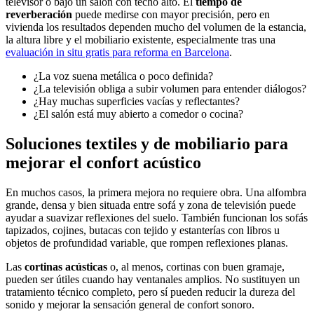
televisor o bajo un
salón con techo alto
. El
tiempo de
reverberación
puede medirse con mayor precisión, pero en
vivienda los resultados dependen mucho del volumen de la estancia,
la altura libre y el mobiliario existente, especialmente tras una
evaluación in situ gratis para reforma en Barcelona
.
¿La voz suena metálica o poco definida?
¿La televisión obliga a subir volumen para entender diálogos?
¿Hay muchas superficies vacías y reflectantes?
¿El salón está muy abierto a comedor o cocina?
Soluciones textiles y de mobiliario para
mejorar el confort acústico
En muchos casos, la primera mejora no requiere obra. Una alfombra
grande, densa y bien situada entre sofá y zona de televisión puede
ayudar a suavizar reflexiones del suelo. También funcionan los sofás
tapizados, cojines, butacas con tejido y estanterías con libros u
objetos de profundidad variable, que rompen reflexiones planas.
Las
cortinas acústicas
o, al menos, cortinas con buen gramaje,
pueden ser útiles cuando hay ventanales amplios. No sustituyen un
tratamiento técnico completo, pero sí pueden reducir la dureza del
sonido y mejorar la sensación general de confort sonoro.