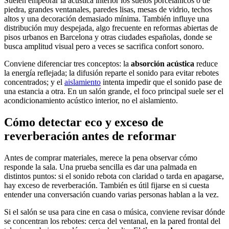
Suelen empeorar la acústica interior los suelos porcelánicos o de
piedra, grandes ventanales, paredes lisas, mesas de vidrio, techos
altos y una decoración demasiado mínima. También influye una
distribución muy despejada, algo frecuente en reformas abiertas de
pisos urbanos en Barcelona y otras ciudades españolas, donde se
busca amplitud visual pero a veces se sacrifica confort sonoro.
Conviene diferenciar tres conceptos: la
absorción acústica
reduce
la energía reflejada; la difusión reparte el sonido para evitar rebotes
concentrados; y el
aislamiento
intenta impedir que el sonido pase de
una estancia a otra. En un salón grande, el foco principal suele ser el
acondicionamiento acústico interior, no el aislamiento.
Cómo detectar eco y exceso de
reverberación antes de reformar
Antes de comprar materiales, merece la pena observar cómo
responde la sala. Una prueba sencilla es dar una palmada en
distintos puntos: si el sonido rebota con claridad o tarda en apagarse,
hay exceso de reverberación. También es útil fijarse en si cuesta
entender una conversación cuando varias personas hablan a la vez.
Si el salón se usa para cine en casa o música, conviene revisar dónde
se concentran los rebotes: cerca del ventanal, en la pared frontal del