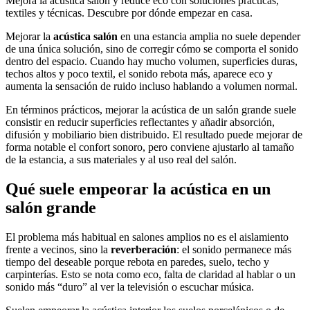
Mejora la acústica salón y reduce eco con soluciones prácticas,
textiles y técnicas. Descubre por dónde empezar en casa.
Mejorar la
acústica salón
en una estancia amplia no suele depender
de una única solución, sino de corregir cómo se comporta el sonido
dentro del espacio. Cuando hay mucho volumen, superficies duras,
techos altos y poco textil, el sonido rebota más, aparece eco y
aumenta la sensación de ruido incluso hablando a volumen normal.
En términos prácticos, mejorar la acústica de un salón grande suele
consistir en reducir superficies reflectantes y añadir absorción,
difusión y mobiliario bien distribuido. El resultado puede mejorar de
forma notable el confort sonoro, pero conviene ajustarlo al tamaño
de la estancia, a sus materiales y al uso real del salón.
Qué suele empeorar la acústica en un
salón grande
El problema más habitual en salones amplios no es el aislamiento
frente a vecinos, sino la
reverberación
: el sonido permanece más
tiempo del deseable porque rebota en paredes, suelo, techo y
carpinterías. Esto se nota como eco, falta de claridad al hablar o un
sonido más “duro” al ver la televisión o escuchar música.