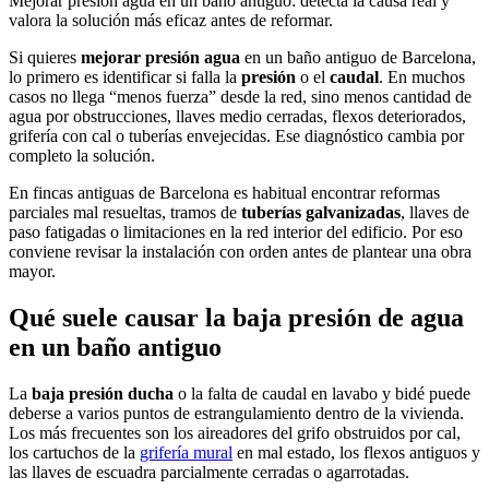
Mejorar presión agua en un baño antiguo: detecta la causa real y
valora la solución más eficaz antes de reformar.
Si quieres
mejorar presión agua
en un baño antiguo de Barcelona,
lo primero es identificar si falla la
presión
o el
caudal
. En muchos
casos no llega “menos fuerza” desde la red, sino menos cantidad de
agua por obstrucciones, llaves medio cerradas, flexos deteriorados,
grifería con cal o tuberías envejecidas. Ese diagnóstico cambia por
completo la solución.
En fincas antiguas de Barcelona es habitual encontrar reformas
parciales mal resueltas, tramos de
tuberías galvanizadas
, llaves de
paso fatigadas o limitaciones en la red interior del edificio. Por eso
conviene revisar la instalación con orden antes de plantear una obra
mayor.
Qué suele causar la baja presión de agua
en un baño antiguo
La
baja presión ducha
o la falta de caudal en lavabo y bidé puede
deberse a varios puntos de estrangulamiento dentro de la vivienda.
Los más frecuentes son los aireadores del grifo obstruidos por cal,
los cartuchos de la
grifería mural
en mal estado, los flexos antiguos y
las llaves de escuadra parcialmente cerradas o agarrotadas.