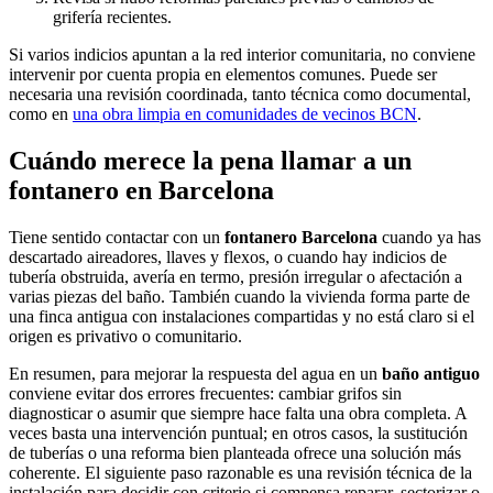
grifería recientes.
Si varios indicios apuntan a la red interior comunitaria, no conviene
intervenir por cuenta propia en elementos comunes. Puede ser
necesaria una revisión coordinada, tanto técnica como documental,
como en
una obra limpia en comunidades de vecinos BCN
.
Cuándo merece la pena llamar a un
fontanero en Barcelona
Tiene sentido contactar con un
fontanero Barcelona
cuando ya has
descartado aireadores, llaves y flexos, o cuando hay indicios de
tubería obstruida, avería en termo, presión irregular o afectación a
varias piezas del baño. También cuando la vivienda forma parte de
una finca antigua con instalaciones compartidas y no está claro si el
origen es privativo o comunitario.
En resumen, para mejorar la respuesta del agua en un
baño antiguo
conviene evitar dos errores frecuentes: cambiar grifos sin
diagnosticar o asumir que siempre hace falta una obra completa. A
veces basta una intervención puntual; en otros casos, la sustitución
de tuberías o una reforma bien planteada ofrece una solución más
coherente. El siguiente paso razonable es una revisión técnica de la
instalación para decidir con criterio si compensa reparar, sectorizar o