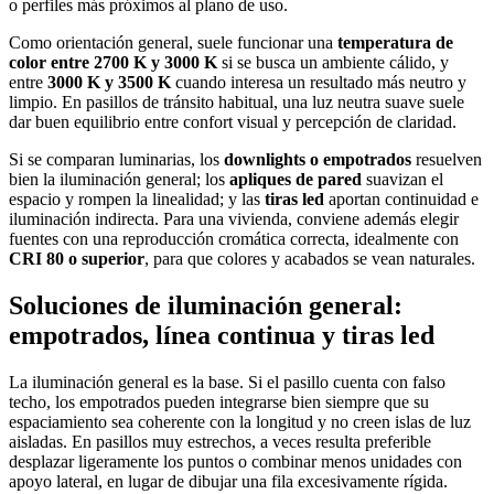
o perfiles más próximos al plano de uso.
Como orientación general, suele funcionar una
temperatura de
color entre 2700 K y 3000 K
si se busca un ambiente cálido, y
entre
3000 K y 3500 K
cuando interesa un resultado más neutro y
limpio. En pasillos de tránsito habitual, una luz neutra suave suele
dar buen equilibrio entre confort visual y percepción de claridad.
Si se comparan luminarias, los
downlights o empotrados
resuelven
bien la iluminación general; los
apliques de pared
suavizan el
espacio y rompen la linealidad; y las
tiras led
aportan continuidad e
iluminación indirecta. Para una vivienda, conviene además elegir
fuentes con una reproducción cromática correcta, idealmente con
CRI 80 o superior
, para que colores y acabados se vean naturales.
Soluciones de iluminación general:
empotrados, línea continua y tiras led
La iluminación general es la base. Si el pasillo cuenta con falso
techo, los empotrados pueden integrarse bien siempre que su
espaciamiento sea coherente con la longitud y no creen islas de luz
aisladas. En pasillos muy estrechos, a veces resulta preferible
desplazar ligeramente los puntos o combinar menos unidades con
apoyo lateral, en lugar de dibujar una fila excesivamente rígida.