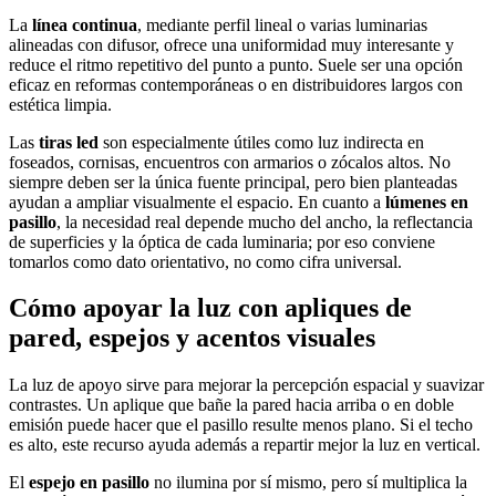
La
línea continua
, mediante perfil lineal o varias luminarias
alineadas con difusor, ofrece una uniformidad muy interesante y
reduce el ritmo repetitivo del punto a punto. Suele ser una opción
eficaz en reformas contemporáneas o en distribuidores largos con
estética limpia.
Las
tiras led
son especialmente útiles como luz indirecta en
foseados, cornisas, encuentros con armarios o zócalos altos. No
siempre deben ser la única fuente principal, pero bien planteadas
ayudan a ampliar visualmente el espacio. En cuanto a
lúmenes en
pasillo
, la necesidad real depende mucho del ancho, la reflectancia
de superficies y la óptica de cada luminaria; por eso conviene
tomarlos como dato orientativo, no como cifra universal.
Cómo apoyar la luz con apliques de
pared, espejos y acentos visuales
La luz de apoyo sirve para mejorar la percepción espacial y suavizar
contrastes. Un aplique que bañe la pared hacia arriba o en doble
emisión puede hacer que el pasillo resulte menos plano. Si el techo
es alto, este recurso ayuda además a repartir mejor la luz en vertical.
El
espejo en pasillo
no ilumina por sí mismo, pero sí multiplica la