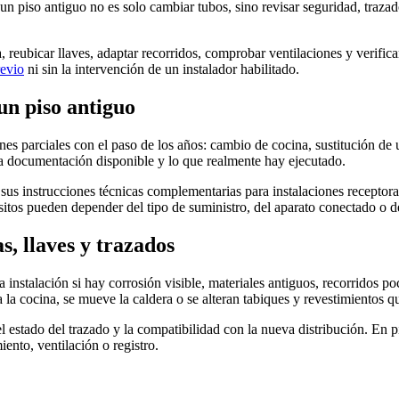
n un piso antiguo no es solo cambiar tubos, sino revisar seguridad, traz
ora, reubicar llaves, adaptar recorridos, comprobar ventilaciones y verifi
revio
ni sin la intervención de un instalador habilitado.
un piso antiguo
nes parciales con el paso de los años: cambio de cocina, sustitución de
la documentación disponible y lo que realmente hay ejecutado.
sus instrucciones técnicas complementarias para instalaciones receptora
sitos pueden depender del tipo de suministro, del aparato conectado o de
s, llaves y trazados
instalación si hay corrosión visible, materiales antiguos, recorridos po
a cocina, se mueve la caldera o se alteran tabiques y revestimientos qu
l estado del trazado y la compatibilidad con la nueva distribución. En 
ento, ventilación o registro.