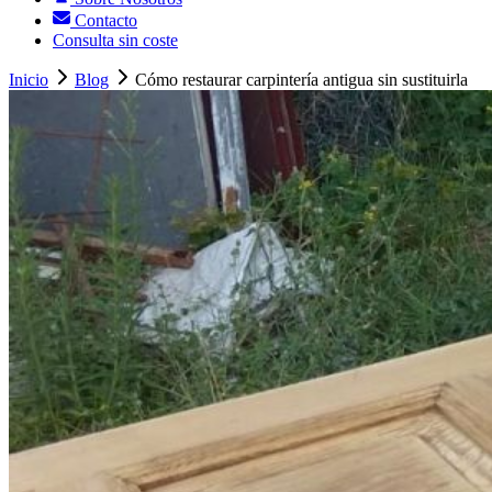
Contacto
Consulta sin coste
Inicio
Blog
Cómo restaurar carpintería antigua sin sustituirla