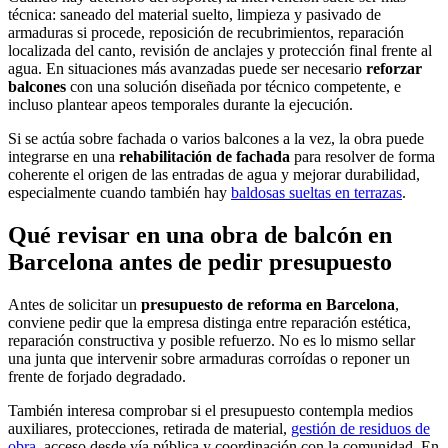
técnica: saneado del material suelto, limpieza y pasivado de
armaduras si procede, reposición de recubrimientos, reparación
localizada del canto, revisión de anclajes y protección final frente al
agua. En situaciones más avanzadas puede ser necesario
reforzar
balcones
con una solución diseñada por técnico competente, e
incluso plantear apeos temporales durante la ejecución.
Si se actúa sobre fachada o varios balcones a la vez, la obra puede
integrarse en una
rehabilitación de fachada
para resolver de forma
coherente el origen de las entradas de agua y mejorar durabilidad,
especialmente cuando también hay
baldosas sueltas en terrazas
.
Qué revisar en una obra de balcón en
Barcelona antes de pedir presupuesto
Antes de solicitar un
presupuesto de reforma en Barcelona
,
conviene pedir que la empresa distinga entre reparación estética,
reparación constructiva y posible refuerzo. No es lo mismo sellar
una junta que intervenir sobre armaduras corroídas o reponer un
frente de forjado degradado.
También interesa comprobar si el presupuesto contempla medios
auxiliares, protecciones, retirada de material,
gestión de residuos de
obra
, acceso desde vía pública y coordinación con la comunidad. En