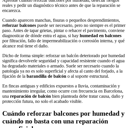
Aprende cuándo reforzar balcones por humedad, detectar riesgos
reales y pedir un diagnóstico técnico antes de que la reparación se
encarezca.
Cuando aparecen manchas, fisuras o pequeños desprendimientos,
reforzar balcones
puede ser necesario, pero no siempre es el primer
paso. Antes de tapar grietas, pintar o rehacer el pavimento, conviene
diagnosticar de dónde entra el agua, si hay
humedad en balcones
por filtración, fallo de impermeabilización o corrosión interna, y qué
alcance real tiene el daño.
Dicho de forma simple: reforzar un balcón deteriorado por humedad
significa devolverle seguridad y capacidad resistente cuando el agua
ha degradado materiales o armado. Suele ser necesario cuando la
patología ya no es solo superficial y afecta al canto del forjado, a la
fijación de la
barandilla de balcón
o al soporte estructural.
En fincas antiguas y edificios expuestos a lluvia, contaminación y
mantenimiento irregular, como ocurre con frecuencia en Barcelona,
una
reparación de balcón
bien planteada debe tratar causa, daño y
protección futura, no solo el acabado visible.
Cuándo reforzar balcones por humedad y
cuándo no basta con una reparación