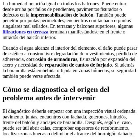
La humedad no actúa igual en todos los balcones. Puede entrar
desde arriba por fallos de pendientes, pavimentos fisurados o
defectos en la
impermeabilización de balcón
. También puede
penetrar por juntas perimetrales, encuentros con fachada o puntos
singulares mal sellados. En terrazas y balcones superiores, algunas
filtraciones en terraza
terminan manifestándose en el frente o
intradós del balcón inferior.
Cuando el agua alcanza el interior del elemento, el daño puede pasar
de estético a constructivo: degradación de revestimientos, pérdida de
adherencia,
corrosión de armaduras
, fisuración por expansión del
acero y necesidad de
reparación de cantos de forjado
. Si además
la barandilla está embebida o fijada en zonas húmedas, su seguridad
también puede verse afectada.
Cómo se diagnostica el origen del
problema antes de intervenir
El diagnóstico debería empezar con una inspección visual ordenada:
pavimento, juntas, encuentros con fachada, goterones, intradós,
frente del balcón y anclajes de barandilla. Después, según el caso,
puede ser útil abrir calas, comprobar espesores de recubrimiento,
localizar zonas huecas o delimitar el alcance del hormigón dañado.