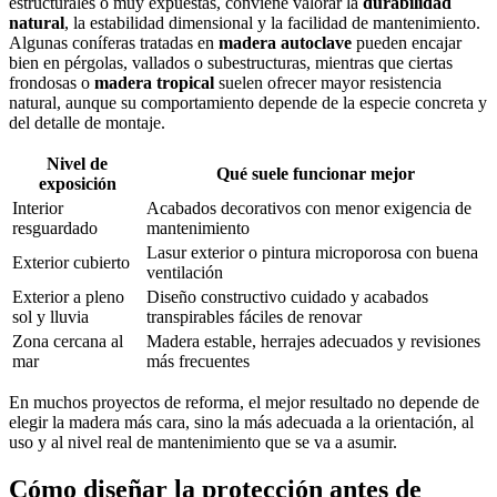
estructurales o muy expuestas, conviene valorar la
durabilidad
natural
, la estabilidad dimensional y la facilidad de mantenimiento.
Algunas coníferas tratadas en
madera autoclave
pueden encajar
bien en pérgolas, vallados o subestructuras, mientras que ciertas
frondosas o
madera tropical
suelen ofrecer mayor resistencia
natural, aunque su comportamiento depende de la especie concreta y
del detalle de montaje.
Nivel de
Qué suele funcionar mejor
exposición
Interior
Acabados decorativos con menor exigencia de
resguardado
mantenimiento
Lasur exterior o pintura microporosa con buena
Exterior cubierto
ventilación
Exterior a pleno
Diseño constructivo cuidado y acabados
sol y lluvia
transpirables fáciles de renovar
Zona cercana al
Madera estable, herrajes adecuados y revisiones
mar
más frecuentes
En muchos proyectos de reforma, el mejor resultado no depende de
elegir la madera más cara, sino la más adecuada a la orientación, al
uso y al nivel real de mantenimiento que se va a asumir.
Cómo diseñar la protección antes de