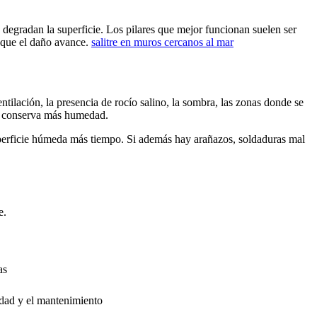
e degradan la superficie. Los pilares que mejor funcionan suelen ser
e que el daño avance.
salitre en muros cercanos al mar
ntilación, la presencia de rocío salino, la sombra, las zonas donde se
e y conserva más humedad.
superficie húmeda más tiempo. Si además hay arañazos, soldaduras mal
e.
as
idad y el mantenimiento