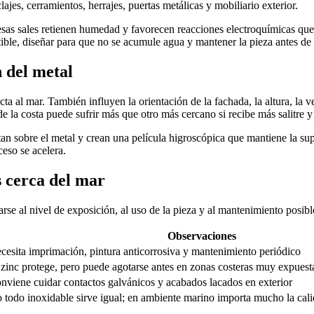
lajes, cerramientos, herrajes, puertas metálicas y mobiliario exterior.
l, esas sales retienen humedad y favorecen reacciones electroquímicas qu
atible, diseñar para que no se acumule agua y mantener la pieza antes d
n del metal
 al mar. También influyen la orientación de la fachada, la altura, la ve
 de la costa puede sufrir más que otro más cercano si recibe más salitr
itan sobre el metal y crean una película higroscópica que mantiene la 
ceso se acelera.
s cerca del mar
rse al nivel de exposición, al uso de la pieza y al mantenimiento posibl
Observaciones
cesita imprimación, pintura anticorrosiva y mantenimiento periódico
 zinc protege, pero puede agotarse antes en zonas costeras muy expuest
nviene cuidar contactos galvánicos y acabados lacados en exterior
 todo inoxidable sirve igual; en ambiente marino importa mucho la cal