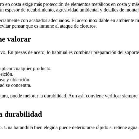
pero en costa exige más protección de elementos metálicos en costa y má
ún espesor de recubrimiento, agresividad ambiental y detalles de montaj
ecialmente con acabados adecuados. El acero inoxidable en ambiente ma
 evitar pensar que es inmune al ataque de cloruros.
ne valorar
ivo. En piezas de acero, lo habitual es combinar preparación del soporte
aplicar cualquier producto.
sición.
so y ubicación.
ad se concentra.
ra, puede mejorar la durabilidad. Aun así, conviene verificar siempre c
la durabilidad
o. Una barandilla bien elegida puede deteriorarse rápido si retiene agua e