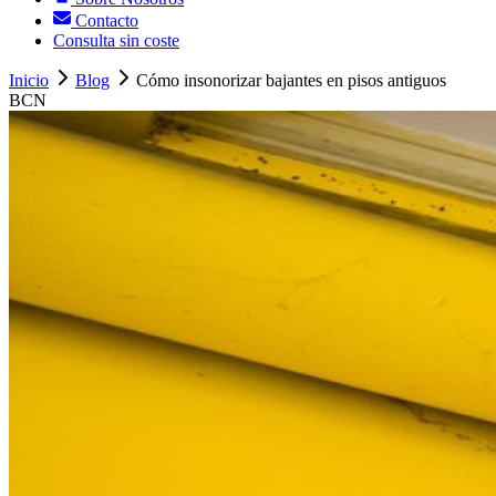
Contacto
Consulta sin coste
Inicio
Blog
Cómo insonorizar bajantes en pisos antiguos
BCN