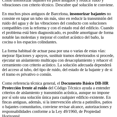
Cómo insonorizar bajantes en pisos antiguos y reducir ruido y
vibraciones con criterio técnico. Descubre qué solución te conviene.
En muchos pisos antiguos de Barcelona,
insonorizar bajantes
no
consiste en tapar un tubo sin más, sino en reducir la transmisión del
ruido del agua y de las vibraciones del conducto con soluciones
compatibles con la reforma y con el estado real del edificio. Cuando
el problema está bien diagnosticado, es posible amortiguar de forma
notable las molestias y mejorar el confort acústico del baño, la
cocina o los espacios colindantes.
La forma habitual de actuar pasa por una o varias de estas vías:
mejorar fijaciones y apoyos, sustituir tramos deteriorados si procede,
ejecutar un aislamiento multicapa con desacoplamiento y rehacer el
cerramiento con criterio acústico. La solución adecuada dependerá
del acceso al tubo, del tipo de ruido, del estado de la bajante y de si
el tramo es privativo o común.
Como referencia técnica general, el
Documento Básico DB-HR
Protección frente al ruido
del Código Técnico ayuda a entender
criterios de aislamiento y transmisión acústica, aunque no impone
por sí solo una solución única para cualquier edificio existente. En
fincas antiguas, además, si la intervención afecta a patinillos, patios
o bajantes comunitarios, conviene revisar alcance, autorizaciones y
responsabilidades conforme a la Ley 49/1960, de Propiedad
Horizontal.