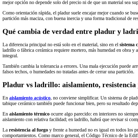
mejor opción no depende solo del precio ni de que un material sea sup
Como orientación rápida, el pladur suele encajar mejor cuando se bus
partición más maciza, con buena inercia y una forma tradicional de re
Qué cambia de verdad entre pladur y ladri
La diferencia principal no está solo en el material, sino en el
sistema 
ladrillo o fábrica cerámica requiere mortero, más humedad en obra y ac
integral.
También cambia la tolerancia a errores. Una mala ejecución puede arru
falsos techos, o humedades no tratadas antes de cerrar una partición.
Pladur vs ladrillo: aislamiento, resistenc
En
aislamiento acústico
, no conviene simplificar. Un sistema de pla
tabique cerámico también puede funcionar bien, pero su resultado depe
En
aislamiento térmico
ocurre algo parecido: en interiores no siempre
aislamiento con relativa facilidad; en ladrillo, habrá que revisar si c
La
resistencia al fuego
y frente a humedad no es igual en todos los p
comportamientos. Como marco general, el Código Técnico de la Edifi