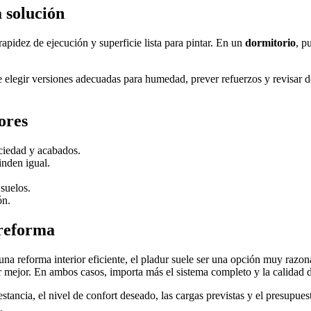
 solución
 rapidez de ejecución y superficie lista para pintar. En un
dormitorio
, p
elegir versiones adecuadas para humedad, prever refuerzos y revisar dó
ores
uciedad y acabados.
inden igual.
suelos.
ón.
 reforma
y una reforma interior eficiente, el pladur suele ser una opción muy raz
ar mejor. En ambos casos, importa más el sistema completo y la calidad 
tancia, el nivel de confort deseado, las cargas previstas y el presupues
.