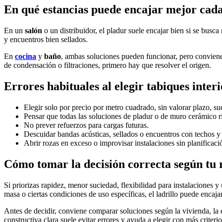
En qué estancias puede encajar mejor cada
En un
salón
o un distribuidor, el pladur suele encajar bien si se busca
y encuentros bien sellados.
En
cocina
y
baño
, ambas soluciones pueden funcionar, pero conviene 
de condensación o filtraciones, primero hay que resolver el origen.
Errores habituales al elegir tabiques interi
Elegir solo por precio por metro cuadrado, sin valorar plazo, s
Pensar que todas las soluciones de pladur o de muro cerámico r
No prever refuerzos para cargas futuras.
Descuidar bandas acústicas, sellados o encuentros con techos y 
Abrir rozas en exceso o improvisar instalaciones sin planificaci
Cómo tomar la decisión correcta según tu
Si priorizas rapidez, menor suciedad, flexibilidad para instalaciones 
masa o ciertas condiciones de uso específicas, el ladrillo puede encaj
Antes de decidir, conviene comparar soluciones según la vivienda, la es
constructiva clara suele evitar errores y ayuda a elegir con más criterio