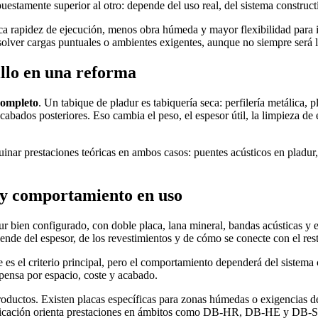
uestamente superior al otro: depende del uso real, del sistema construct
ca rapidez de ejecución, menos obra húmeda y mayor flexibilidad para i
solver cargas puntuales o ambientes exigentes, aunque no siempre será la
llo en una reforma
completo
. Un tabique de pladur es tabiquería seca: perfilería metálica, 
abados posteriores. Eso cambia el peso, el espesor útil, la limpieza de
inar prestaciones teóricas en ambos casos: puentes acústicos en pladur
ia y comportamiento en uso
dur bien configurado, con doble placa, lana mineral, bandas acústicas 
nde del espesor, de los revestimientos y de cómo se conecte con el res
 es el criterio principal, pero el comportamiento dependerá del sistema 
ompensa por espacio, coste y acabado.
roductos. Existen placas específicas para zonas húmedas o exigencias de
cación orienta prestaciones en ámbitos como DB-HR, DB-HE y DB-SI, p