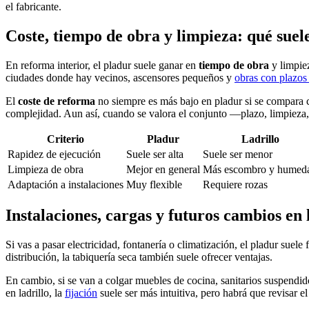
el fabricante.
Coste, tiempo de obra y limpieza: qué sue
En reforma interior, el pladur suele ganar en
tiempo de obra
y limpie
ciudades donde hay vecinos, ascensores pequeños y
obras con plazos
El
coste de reforma
no siempre es más bajo en pladur si se compara c
complejidad. Aun así, cuando se valora el conjunto —plazo, limpieza, 
Criterio
Pladur
Ladrillo
Rapidez de ejecución
Suele ser alta
Suele ser menor
Limpieza de obra
Mejor en general
Más escombro y humed
Adaptación a instalaciones
Muy flexible
Requiere rozas
Instalaciones, cargas y futuros cambios en 
Si vas a pasar electricidad, fontanería o climatización, el pladur suel
distribución, la tabiquería seca también suele ofrecer ventajas.
En cambio, si se van a colgar muebles de cocina, sanitarios suspendido
en ladrillo, la
fijación
suele ser más intuitiva, pero habrá que revisar el