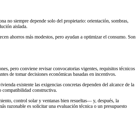
lona no siempre depende solo del propietario: orientación, sombras,
lución aislada.
s ofrecen ahorros más modestos, pero ayudan a optimizar el consumo. Son
ones, pero conviene revisar convocatorias vigentes, requisitos técnicos
ntes de tomar decisiones económicas basadas en incentivos.
vienda existente las exigencias concretas dependen del alcance de la
o compatibilidad constructiva.
ento, control solar y ventanas bien resueltas— y, después, la
más razonable es solicitar una evaluación técnica o un presupuesto