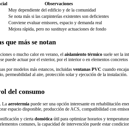
cial
Observaciones
Muy dependiente del edificio y de la comunidad
Se nota más si las carpinterías existentes son deficientes
Conviene evaluar emisores, espacio y demanda real
Mejora rápida, pero no sustituye actuaciones de fondo
as que más se notan
saciones o mucho calor en verano, el
aislamiento térmico
suele ser la i
se puede actuar por el exterior, por el interior o en elementos concreto
iguas por modelos más estancos, incluidas
ventanas PVC
cuando encajan 
o, permeabilidad al aire, protección solar y ejecución de la instalación.
rol del consumo
s. La
aerotermia
puede ser una opción interesante en rehabilitación energ
orar espacio disponible, producción de ACS, compatibilidad con emisore
nificación y cierta
domótica
útil para optimizar horarios y temperaturas.
 elementos comunes, la capacidad de intervención puede estar condicion