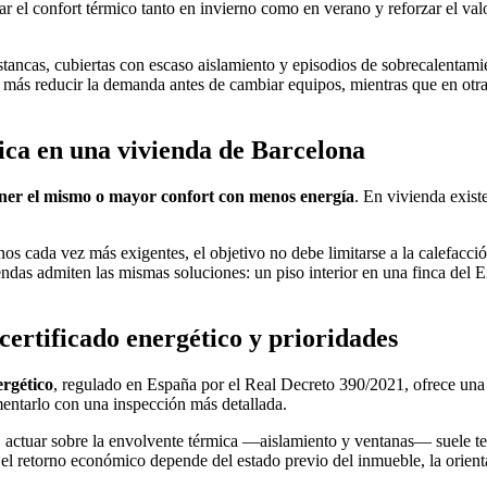
r el confort térmico tanto en invierno como en verano y reforzar el val
tancas, cubiertas con escaso aislamiento y episodios de sobrecalentamie
más reducir la demanda antes de cambiar equipos, mientras que en otras
tica en una vivienda de Barcelona
ner el mismo o mayor confort con menos energía
. En vivienda exist
cada vez más exigentes, el objetivo no debe limitarse a la calefacción.
iendas admiten las mismas soluciones: un piso interior en una finca del
ertificado energético y prioridades
ergético
, regulado en España por el Real Decreto 390/2021, ofrece una
entarlo con una inspección más detallada.
 actuar sobre la envolvente térmica —aislamiento y ventanas— suele ten
 retorno económico depende del estado previo del inmueble, la orientaci