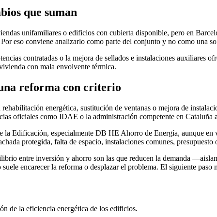
mbios que suman
endas unifamiliares o edificios con cubierta disponible, pero en Barce
s. Por eso conviene analizarlo como parte del conjunto y no como una so
 potencias contratadas o la mejora de sellados e instalaciones auxiliare
vivienda con mala envolvente térmica.
 una reforma con criterio
 rehabilitación energética, sustitución de ventanas o mejora de instalaci
ias oficiales como IDAE o la administración competente en Cataluña a
e la Edificación, especialmente DB HE Ahorro de Energía, aunque en vi
fachada protegida, falta de espacio, instalaciones comunes, presupuesto 
ibrio entre inversión y ahorro son las que reducen la demanda —aislami
 suele encarecer la reforma o desplazar el problema. El siguiente paso 
n de la eficiencia energética de los edificios.